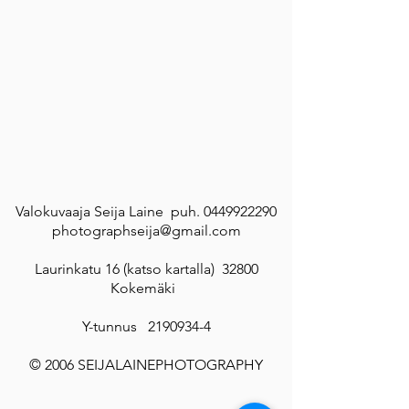
Valokuvaaja Seija Laine puh.
0449922290
photographseija@gmail.com
Laurinkatu 16 (katso kartalla)
32800
Kokemäki
Y-tunnus ​2190934-4
© 2006
SEIJALAINEPHOTOGRAPHY