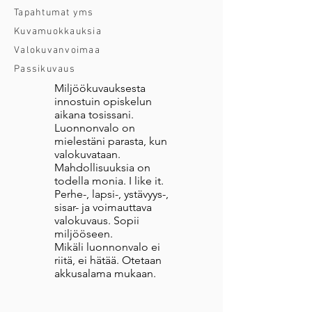
Tapahtumat yms
Kuvamuokkauksia
Valokuvanvoimaa
Passikuvaus
Miljöökuvauksesta
innostuin opiskelun
aikana tosissani.
Luonnonvalo on
mielestäni parasta, kun
valokuvataan.
Mahdollisuuksia on
todella monia. I like it.
Perhe-, lapsi-, ystävyys-,
sisar- ja voimauttava
valokuvaus. Sopii
miljööseen.
Mikäli luonnonvalo ei
riitä, ei hätää. Otetaan
akkusalama mukaan.